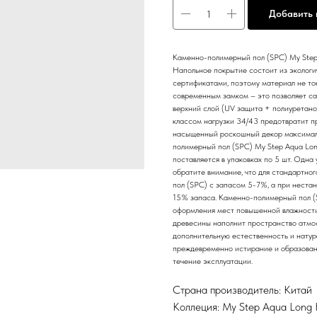
Добавить 
Каменно-полимерный пол (SPC) My Step
Напольное покрытие состоит из экологи
сертификатами, поэтому материал не то
современным замком – это позволяет са
верхний слой (UV защита + полиуретанов
классом нагрузки 34/43 предотвратит п
насыщенный роскошный декор максималь
полимерный пол (SPC) My Step Aqua Lo
поставляется в упаковках по 5 шт. Одна
обратите внимание, что для стандартн
пол (SPC) с запасом 5-7%, а при нестан
15% запаса. Каменно-полимерный пол (
оформления мест повышенной влажности, 
древесины наполнит пространство атмос
дополнительную естественность и натур
преждевременно истирание и образовани
течение эксплуатации.
Страна производитель: Китай
Коллеция: My Step Aqua Long