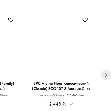
(Family)
SPC Alpine Floor Классический
SPC
лый
(Classic) ЕСО 107-8 Акация Click
180х4мм
Кварцвинил/43 класс/1220х183х4мм
2 448
₽
/
1 м²