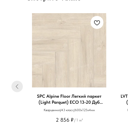
.0 Дуб
SPC Alpine Floor Легкий паркет
LVT
 BL-26
(Light Parquet) ECO 13-20 Дуб
Медия
51х6мм
Кварцвинил/43 класс/600х125х4мм
2 856
₽
/
1 м²