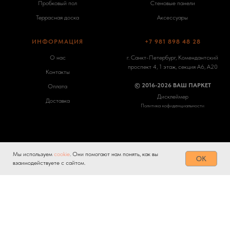
Пробковый пол
Стеновые панели
Террасная доска
Аксессуары
ИНФОРМАЦИЯ
+7 981 898 48 28
О нас
г. Санкт-Петербург, Комендантский
проспект 4, 1 этаж, секция А6, А20
Контакты
© 2016-2026 ВАШ ПАРКЕТ
Оплата
Дисклеймер
Доставка
Политика кофиденциальности
Мы используем
cookie
. Они помогают нам понять, как вы
Tilda
Made on
OK
взаимодействуете с сайтом.