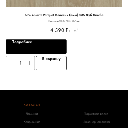
SPC Quartz Parquet Классик (5мм) 405 Дуб Лимба
Кварцвинил/400-1220х152х5мм
4 590
₽
/
1 м²
Подробнее
В корзину
КАТАЛОГ
-
Ламинат
Паркетная доска
Кварцвинил
Инженерная доска