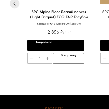
чный 44-
SPC Alpine Floor Легкий паркет
SPC
тный
(Light Parquet) ЕСО 13-9 Голубой
Лес
мм
Кварцвинил/43 класс/600х125х4мм
2 856
₽
/
1 м²
Подробнее
ну
В корзину
КАТАЛОГ
-