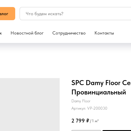
алог
ж
Новостной блог
Сотрудничество
Контакты
SPC Damy Floor Се
Провинциальный
Damy Floor
Артикул:
VP-200030
2 799
₽
/
1 м²