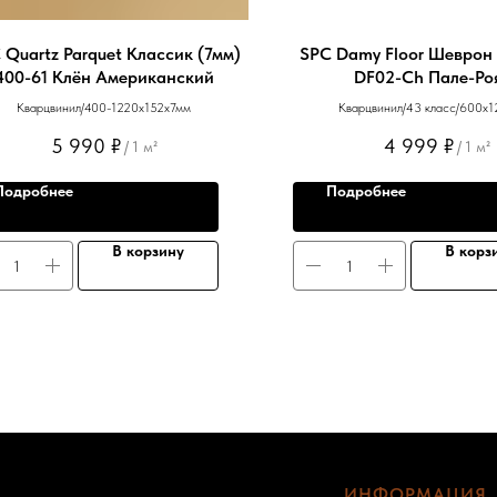
 Quartz Parquet Классик (7мм)
SPC Damy Floor Шеврон 
400-61 Клён Американский
DF02-Ch Пале-Ро
Кварцвинил/400-1220х152х7мм
Кварцвинил/43 класс/600х
5 990
₽
4 999
₽
/
1 м²
/
1 м²
Подробнее
Подробнее
В корзину
В корз
ИНФОРМАЦИЯ