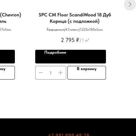
(Chevron)
SPC CM Floor ScandiWood 18 Дуб
LVT
яль
Корица (с подложкой)
127х5мм
Кварцвинил/43 класс/1220х180х5мм
2 795
₽
/
1 м²
Подробнее
ину
В корзину
+7 981 898 48 28