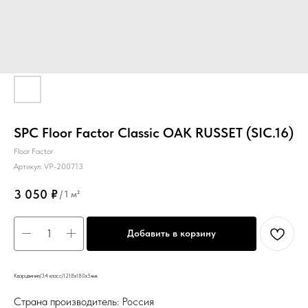
SPC Floor Factor Сlassic OAK RUSSET (SIC.16)
Floor Factor
Артикул:
VP-200713
3 050
₽
/
1 м²
Добавить в корзину
Кварцвинил/34 класс/1218х180х5мм
Страна производитель: Россия