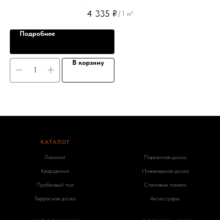
4 335
₽
/
1 м²
Подробнее
В корзину
КАТАЛОГ
-
Ламинат
Паркетная доска
Кварцвинил
Инженерная доска
Пробковый пол
Стеновые панели
Террасная доска
Аксессуары