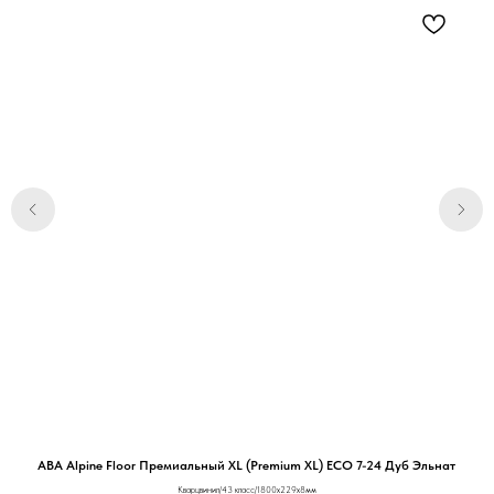
ABA Alpine Floor Премиальный XL (Premium XL) ЕСО 7-24 Дуб Эльнат
LV
Кварцвинил/43 класс/1800х229х8мм