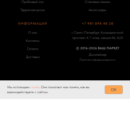
Пробковый пол
Стеновые панели
Террасная доска
Аксессуары
ИНФОРМАЦИЯ
+7 981 898 48 28
О нас
г. Санкт-Петербург, Комендантский
проспект 4, 1 этаж, секция А6, А20
Контакты
© 2016-2026 ВАШ ПАРКЕТ
Оплата
Дисклеймер
Доставка
Политика кофиденциальности
Мы используем
cookie
. Они помогают нам понять, как вы
Tilda
Made on
OK
взаимодействуете с сайтом.