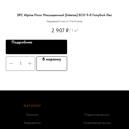
SPC Alpine Floor Насыщенный (Intense) ЕСО 9-8 Голубой Лес
Кварцвинил/43 класс/1220х183х6мм
2 907
₽
/
1 м²
Подробнее
В корзину
КАТАЛОГ
-
Ламинат
Паркетная доска
Кварцвинил
Инженерная доска