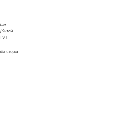
,2мм
я/Китай
 LVT
рёх сторон