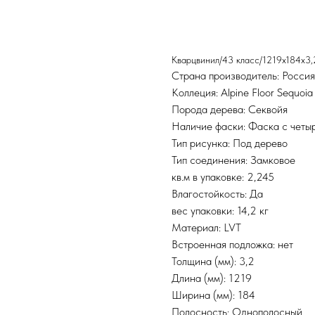
Добавить в корзину
Кварцвинил/43 класс/1219х184х3
Страна производитель: Росси
Коллеция: Alpine Floor Sequoia
Порода дерева: Секвойя
Наличие фаски: Фаска с четы
Тип рисунка: Под дерево
Тип соединения: Замковое
кв.м в упаковке: 2,245
Влагостойкость: Да
вес упаковки: 14,2 кг
Материал: LVT
Встроенная подложка: нет
Толщина (мм): 3,2
Длина (мм): 1219
Ширина (мм): 184
Полосность: Однополосный