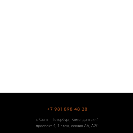
+7 981 898 48 28
г. Санкт-Петербург, Комендантский
проспект 4, 1 этаж, секция А6, А20