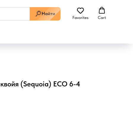
Найти
Favorites
Cart
еквойя (Sequoia) ЕСО 6-4