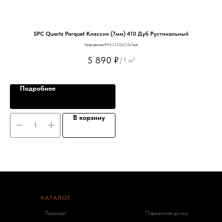
SPC Quartz Parquet Классик (7мм) 410 Дуб Рустикальный
Кварцвинил/400-1220х152х7мм
5 890
₽
/
1 м²
Подробнее
В корзину
КАТАЛОГ
-
Ламинат
Паркетная доска