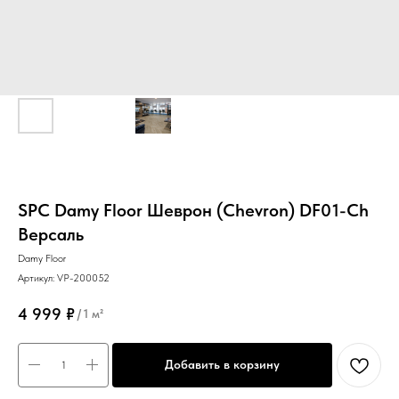
SPC Damy Floor Шеврон (Chevron) DF01-Ch
Версаль
Damy Floor
Артикул:
VP-200052
4 999
₽
/
1 м²
Добавить в корзину