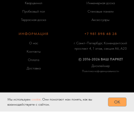
Кварцвинил
Инженерная доска
Пробковый пол
Стеновые панели
Террасная доска
Аксессуары
ИНФОРМАЦИЯ
+7 981 898 48 28
О нас
г. Санкт-Петербург, Комендантский
проспект 4, 1 этаж, секция А6, А20
Контакты
© 2016-2026 ВАШ ПАРКЕТ
Оплата
Дисклеймер
Доставка
Политика кофиденциальности
Мы используем
cookie
. Они помогают нам понять, как вы
Tilda
Made on
OK
взаимодействуете с сайтом.