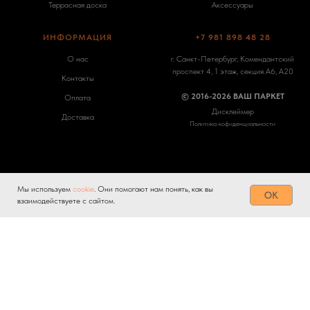
Террасная доска
Аксессуары
ИНФОРМАЦИЯ
+7 981 898 48 28
О нас
г. Санкт-Петербург, Комендантский
проспект 4, 1 этаж, секция А6, А20
Контакты
© 2016-2026 ВАШ ПАРКЕТ
Оплата
Дисклеймер
Доставка
Политика кофиденциальности
Мы используем
cookie
. Они помогают нам понять, как вы
Tilda
Made on
OK
взаимодействуете с сайтом.