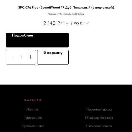
SPC CM Floor ScandiWood 17 Дуб Пепельный (с подложкой)
Кварцвинил/43 класс/1220х180х5мм
2 140
₽
/
1 м²
2 795
₽
/
1 м²
Подробнее
В корзину
КАТАЛОГ
-
Ламинат
Паркетная доска
Кварцвинил
Инженерная доска
Пробковый пол
Стеновые панели