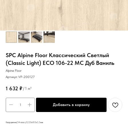
SPC Alpine Floor Классический Светлый
(Classic Light) ECO 106-22 MC Дуб Ваниль
Alpine Floor
Артикул:
VP-200127
1 632
₽
/
1 м²
Добавить в корзину
Кварцвинил/34 класс/1220х183х3,5мм