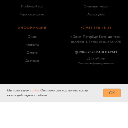
Пробковый пол
Стеновые панели
Террасная доска
Аксессуары
ИНФОРМАЦИЯ
+7 981 898 48 28
О нас
г. Санкт-Петербург, Комендантский
проспект 4, 1 этаж, секция А6, А20
Контакты
© 2016-2026 ВАШ ПАРКЕТ
Оплата
Дисклеймер
Доставка
Политика кофиденциальности
Мы используем
cookie
. Они помогают нам понять, как вы
Tilda
Made on
OK
взаимодействуете с сайтом.