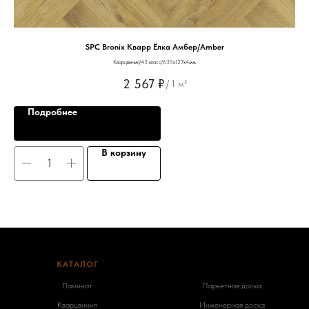
SPC Bronix Кварр Ёлка Амбер/Amber
Кварцвинил/43 класс/635х127х4мм
2 567
₽
/
1 м²
Подробнее
В корзину
КАТАЛОГ
-
Ламинат
Паркетная доска
Кварцвинил
Инженерная доска