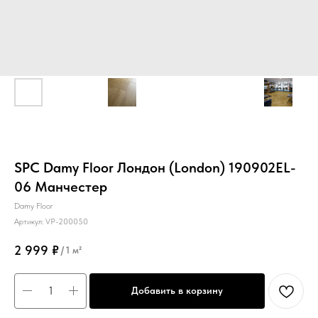
SPC Damy Floor Лондон (London) 190902EL-
06 Манчестер
Damy Floor
Артикул:
VP-200050
2 999
₽
/
1 м²
Добавить в корзину