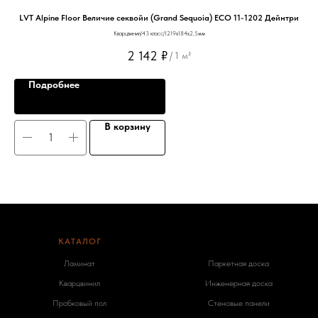
LVT Alpine Floor Величие секвойи (Grand Sequoia) ECO 11-1202 Дейнтри
Кварцвинил/43 класс/1219х184х2,5мм
2 142
₽
/
1 м²
Подробнее
В корзину
КАТАЛОГ
-
Ламинат
Паркетная доска
Кварцвинил
Инженерная доска
Пробковый пол
Стеновые панели