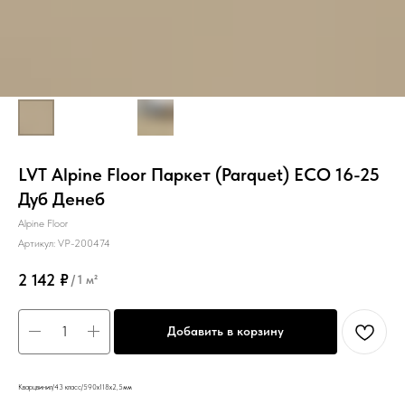
LVT Alpine Floor Паркет (Parquet) ЕСО 16-25
Дуб Денеб
Alpine Floor
Артикул:
VP-200474
2 142
₽
/
1 м²
Добавить в корзину
Кварцвинил/43 класс/590х118х2,5мм