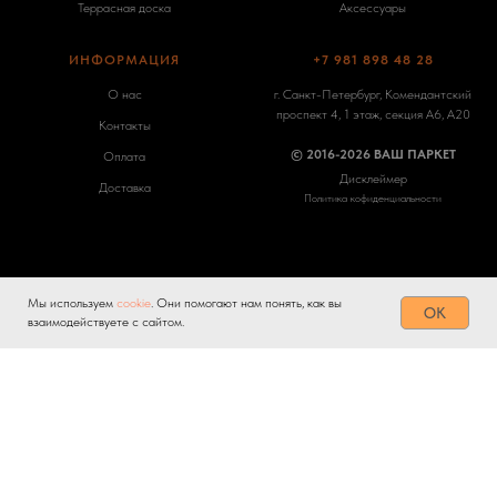
Террасная доска
Аксессуары
ИНФОРМАЦИЯ
+7 981 898 48 28
О нас
г. Санкт-Петербург, Комендантский
проспект 4, 1 этаж, секция А6, А20
Контакты
© 2016-2026 ВАШ ПАРКЕТ
Оплата
Дисклеймер
Доставка
Политика кофиденциальности
Мы используем
cookie
. Они помогают нам понять, как вы
Tilda
Made on
OK
взаимодействуете с сайтом.