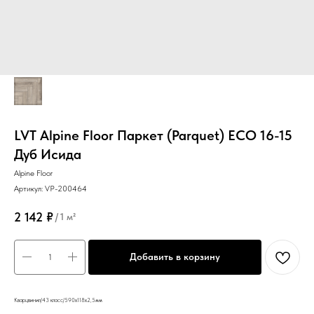
LVT Alpine Floor Паркет (Parquet) ECO 16-15
Дуб Исида
Alpine Floor
Артикул:
VP-200464
2 142
₽
/
1 м²
Добавить в корзину
Кварцвинил/43 класс/590х118х2,5мм