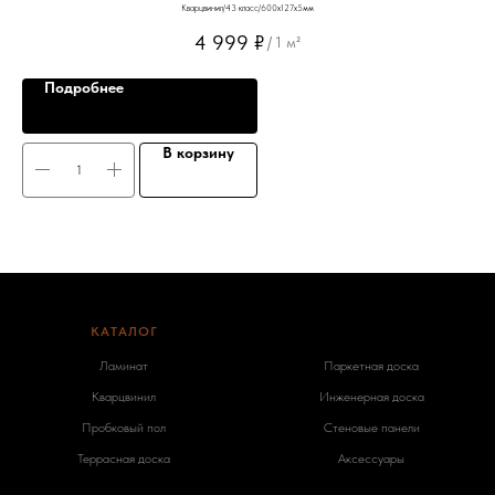
Кварцвинил/43 класс/600х127х5мм
4 999
₽
/
1 м²
Подробнее
В корзину
КАТАЛОГ
-
Ламинат
Паркетная доска
Кварцвинил
Инженерная доска
Пробковый пол
Стеновые панели
Террасная доска
Аксессуары