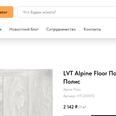
алог
ж
Новостной блог
Сотрудничество
Контакты
LVT Alpine Floor П
Полис
Alpine Floor
Артикул:
VP-200470
2 142
₽
/
1 м²