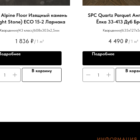
 Alpine Floor Изящный камень
SPC Quartz Parquet Ан
ight Stone) ЕСО 15-2 Ларнака
Ёлка 33-413 Дуб Б
Кварцвинил/43 класс/608х303х2,5мм
Кварцвинил/635х127х5
1 836
₽
4 490
₽
/
1 м²
/
1 м²
Подробнее
Подробнее
В корзину
В корз
ИНФОРМАЦИЯ