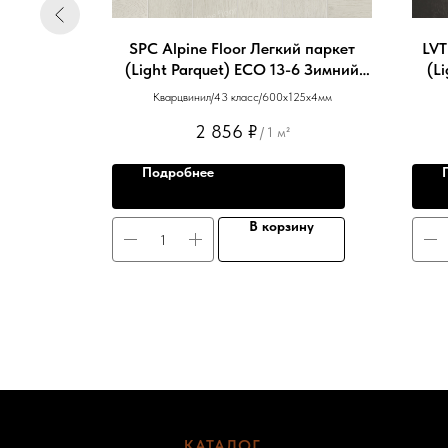
/180 с
SPC Alpine Floor Легкий паркет
LVT
" MSA56
(Light Parquet) ЕСО 13-6 Зимний
(L
Лес
80х6мм
Кварцвинил/43 класс/600х125х4мм
2 856
₽
/
1 м²
Подробнее
ну
В корзину
КАТАЛОГ
-