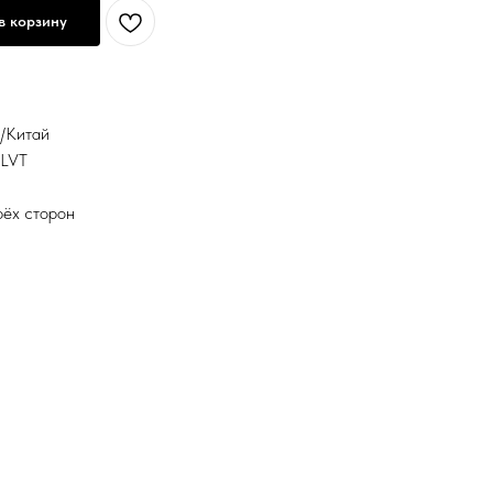
в корзину
я/Китай
 LVT
рёх сторон