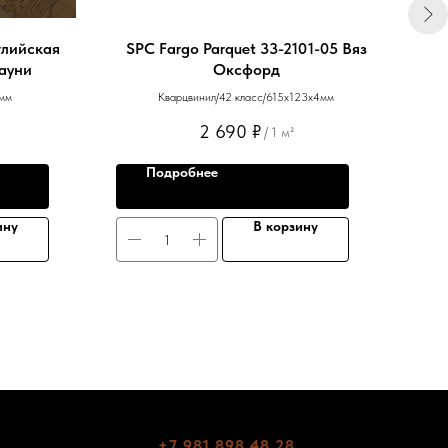
глийская
SPC Fargo Parquet 33-2101-05 Вяз
Вин
рауни
Оксфорд
мм
Кварцвинил/42 класс/615х123х4мм
2 690
₽
/
1 м²
Подробнее
ину
В корзину
+7 981 898 48 28