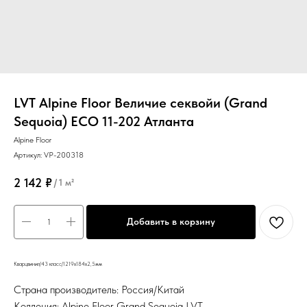
LVT Alpine Floor Величие секвойи (Grand
Sequoia) ECO 11-202 Атланта
Alpine Floor
Артикул:
VP-200318
2 142
₽
/
1 м²
Добавить в корзину
Кварцвинил/43 класс/1219х184х2,5мм
Страна производитель: Россия/Китай
Коллеция: Alpine Floor Grand Sequoia LVT