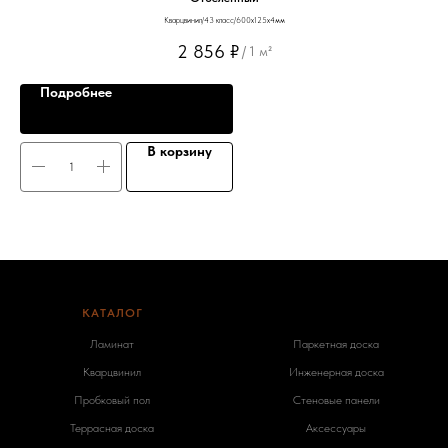
Кварцвинил/43 класс/600х125х4мм
2 856
₽
/
1 м²
Подробнее
В корзину
КАТАЛОГ
-
Ламинат
Паркетная доска
Кварцвинил
Инженерная доска
Пробковый пол
Стеновые панели
Террасная доска
Аксессуары