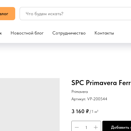
алог
ж
Новостной блог
Сотрудничество
Контакты
SPC Primavera Ferr
Primavera
Артикул:
VP-200544
3 160
₽
/
1 м²
Добавить 