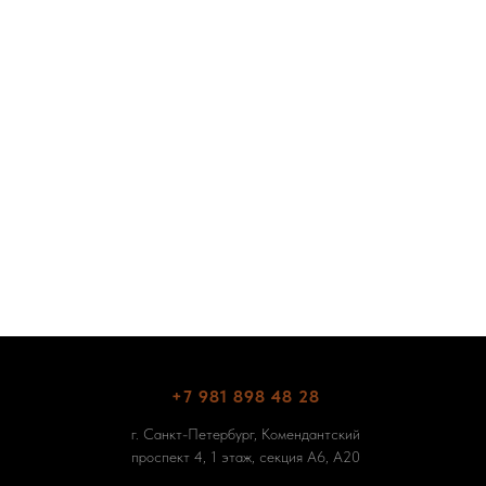
80х4мм
Кварцвинил/43 класс/1524х180х4мм
2 540
₽
/
1 м²
Подробнее
ну
В корзину
+7 981 898 48 28
г. Санкт-Петербург, Комендантский
проспект 4, 1 этаж, секция А6, А20