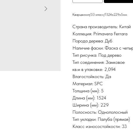
Кварцвинил/33 класс/1524х229х5мм
Страна производитель: Китай
Коллеция: Primavera Ferrara
Порода дерева: Дуб
Наличие фаски: Фаска с четы
Тип рисунка: Под дерево
Тип соединения: Замковое
кв.м в упаковке: 2,094
Влагостойкость: Да
Материал: SPC
Толщина (мм): 5
Длина (мм): 1524
Ширина (мм): 229
Полосность: Однополосный
Тип укладки: Палуба (прямая)
Класс износостойкости: 33