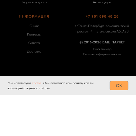
Террасная доска
Аксессуары
ИНФОРМАЦИЯ
+7 981 898 48 28
О нас
г. Санкт-Петербург, Комендантский
проспект 4, 1 этаж, секция А6, А20
Контакты
© 2016-2026 ВАШ ПАРКЕТ
Оплата
Дисклеймер
Доставка
Политика кофиденциальности
Мы используем
cookie
. Они помогают нам понять, как вы
Tilda
Made on
OK
взаимодействуете с сайтом.