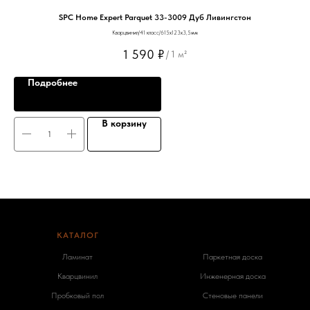
SPC Home Expert Parquet 33-3009 Дуб Ливингстон
Кварцвинил/41 класс/615х123х3,5мм
1 590
₽
/
1 м²
Подробнее
В корзину
КАТАЛОГ
-
Ламинат
Паркетная доска
Кварцвинил
Инженерная доска
Пробковый пол
Стеновые панели