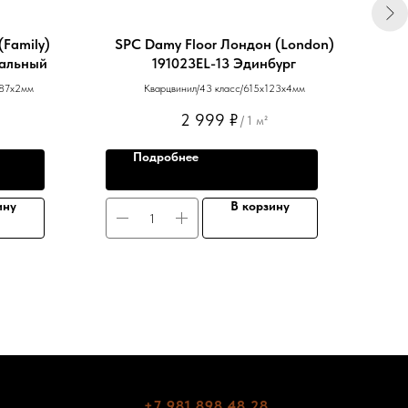
(Family)
SPC Damy Floor Лондон (London)
SPC
ральный
191023EL-13 Эдинбург
187х2мм
Кварцвинил/43 класс/615х123х4мм
2 999
₽
/
1 м²
Подробнее
ину
В корзину
+7 981 898 48 28