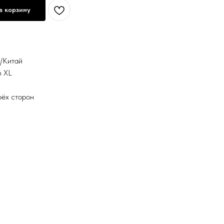
в корзину
я/Китай
m XL
рёх сторон