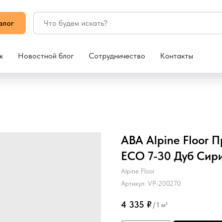
алог
ж
Новостной блог
Сотрудничество
Контакты
ABA Alpine Floor 
ЕСО 7-30 Дуб Сир
Alpine Floor
Артикул:
VP-200270
4 335
₽
/
1 м²