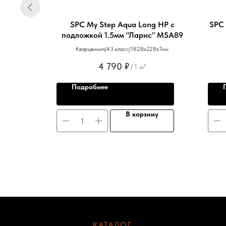
е секвойи
SPC My Step Aqua Long HP с
SPC 
11-302
подложкой 1.5мм "Ларис" MSA89
4х2,5мм
Кварцвинил/43 класс/1828х228х7мм
4 790
₽
/
1 м²
Подробнее
ну
В корзину
КАТАЛОГ
-