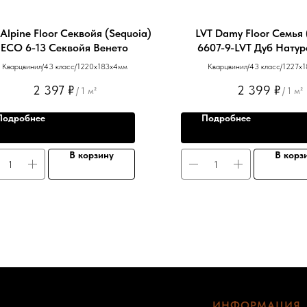
Alpine Floor Секвойя (Sequoia)
LVT Damy Floor Семья 
ЕСО 6-13 Секвойя Венето
6607-9-LVT Дуб Нату
Кварцвинил/43 класс/1220х183х4мм
Кварцвинил/43 класс/1227х
2 397
₽
2 399
₽
/
1 м²
/
1 м²
Подробнее
Подробнее
В корзину
В корз
ИНФОРМАЦИЯ