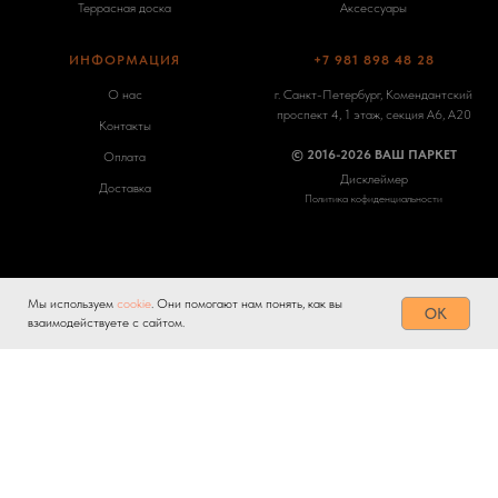
Террасная доска
Аксессуары
ИНФОРМАЦИЯ
+7 981 898 48 28
О нас
г. Санкт-Петербург, Комендантский
проспект 4, 1 этаж, секция А6, А20
Контакты
© 2016-2026 ВАШ ПАРКЕТ
Оплата
Дисклеймер
Доставка
Политика кофиденциальности
Мы используем
cookie
. Они помогают нам понять, как вы
Tilda
Made on
OK
взаимодействуете с сайтом.