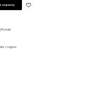
в корзину
я/Китай
n
рёх сторон