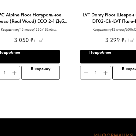
PC Alpine Floor Натуральное
LVT Damy Floor Шеврон 
рево (Real Wood) ЕСО 2-1 Дуб
DF02-Ch-LVT Пале-
Royal
Кварцвинил/43 класс/1220х183х6мм
Кварцвинил/43 класс/600х
3 050
₽
3 299
₽
/
1 м²
/
1 м²
Подробнее
Подробнее
В корзину
В корз
ИНФОРМАЦИЯ