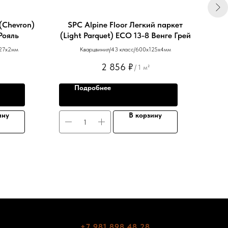
(Chevron)
SPC Alpine Floor Легкий паркет
S
Рояль
(Light Parquet) ЕСО 13-8 Венге Грей
(C
127х2мм
Кварцвинил/43 класс/600х125х4мм
2 856
₽
/
1 м²
Подробнее
ину
В корзину
+7 981 898 48 28