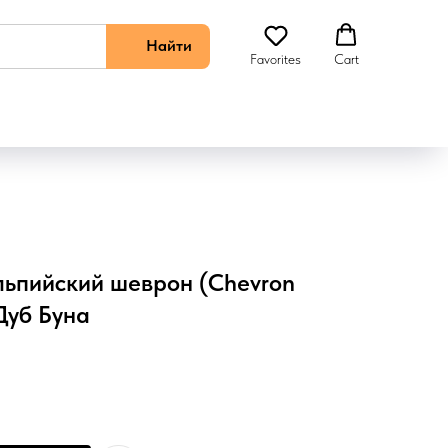
Найти
Favorites
Cart
Альпийский шеврон (Chevron
Дуб Буна