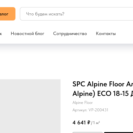
алог
ж
Новостной блог
Сотрудничество
Контакты
SPC Alpine Floor 
Alpine) ECO 18-15 
Alpine Floor
Артикул:
VP-200431
4 641
₽
/
1 м²