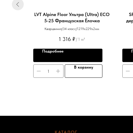
LVT Alpine Floor Ультра (Ultra) ЕСО
S
5-25 Французская Ёлочка
де
Кварцвинил/34 класс/1219х229х2мм
1 316
₽
/
1 м²
Подробнее
ну
В корзину
КАТАЛОГ
-