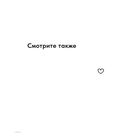
Смотрите также
ood 40
кой)
80х5мм