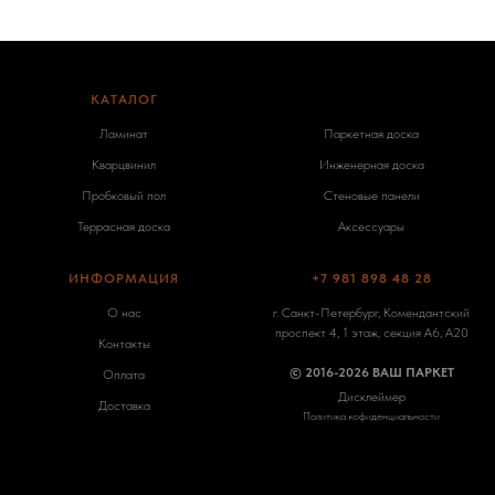
КАТАЛОГ
-
Ламинат
Паркетная доска
Кварцвинил
Инженерная доска
Пробковый пол
Стеновые панели
Террасная доска
Аксессуары
ИНФОРМАЦИЯ
+7 981 898 48 28
О нас
г. Санкт-Петербург, Комендантский
проспект 4, 1 этаж, секция А6, А20
Контакты
© 2016-2026 ВАШ ПАРКЕТ
Оплата
Дисклеймер
Доставка
Политика кофиденциальности