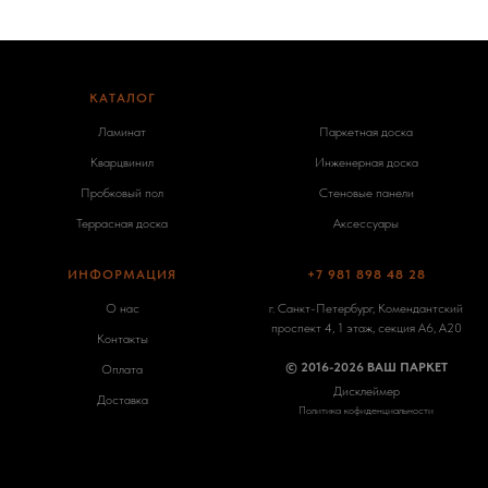
КАТАЛОГ
-
Ламинат
Паркетная доска
Кварцвинил
Инженерная доска
Пробковый пол
Стеновые панели
Террасная доска
Аксессуары
ИНФОРМАЦИЯ
+7 981 898 48 28
О нас
г. Санкт-Петербург, Комендантский
проспект 4, 1 этаж, секция А6, А20
Контакты
© 2016-2026 ВАШ ПАРКЕТ
Оплата
Дисклеймер
Доставка
Политика кофиденциальности