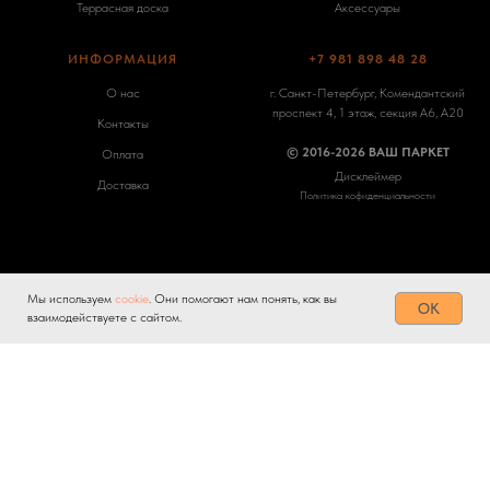
Террасная доска
Аксессуары
ИНФОРМАЦИЯ
+7 981 898 48 28
О нас
г. Санкт-Петербург, Комендантский
проспект 4, 1 этаж, секция А6, А20
Контакты
© 2016-2026 ВАШ ПАРКЕТ
Оплата
Дисклеймер
Доставка
Политика кофиденциальности
Мы используем
cookie
. Они помогают нам понять, как вы
Tilda
Made on
OK
взаимодействуете с сайтом.