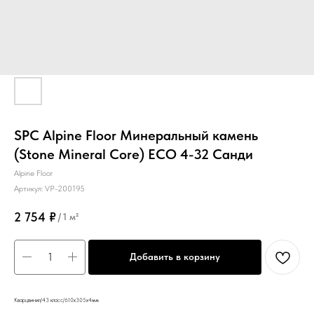
SPC Alpine Floor Минеральный камень
(Stone Mineral Core) ЕСО 4-32 Санди
Alpine Floor
Артикул:
VP-200195
2 754
₽
/
1 м²
Добавить в корзину
Кварцвинил/43 класс/610х305х4мм