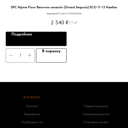
SPC Alpine Floor Величие секвойи (Grand Sequoia) ЕСО 11-13 Квебек
Кварцвинил/43 класс/1524х180х4мм
2 540
₽
/
1 м²
Подробнее
В корзину
КАТАЛОГ
-
Ламинат
Паркетная доска
Кварцвинил
Инженерная доска
Пробковый пол
Стеновые панели