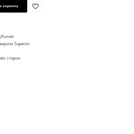
в корзину
я/Китай
equoia Superior
рёх сторон