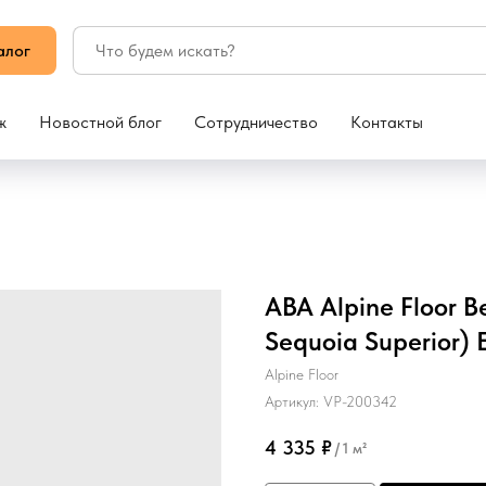
алог
ж
Новостной блог
Сотрудничество
Контакты
ABA Alpine Floor 
Sequoia Superior)
Alpine Floor
Артикул:
VP-200342
4 335
₽
/
1 м²