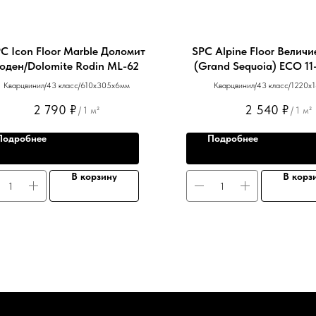
C Icon Floor Marble Доломит
SPC Alpine Floor Величи
оден/Dolomite Rodin ML-62
(Grand Sequoia) ЕСО 11
Кварцвинил/43 класс/610x305x6мм
Кварцвинил/43 класс/1220х
2 790
₽
2 540
₽
/
1 м²
/
1 м²
Подробнее
Подробнее
В корзину
В корз