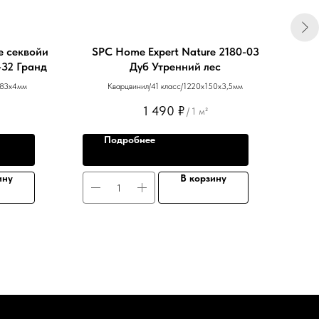
е секвойи
SPC Home Expert Nature 2180-03
SPC
-32 Гранд
Дуб Утренний лес
183х4мм
Кварцвинил/41 класс/1220х150х3,5мм
1 490
₽
/
1 м²
Подробнее
ину
В корзину