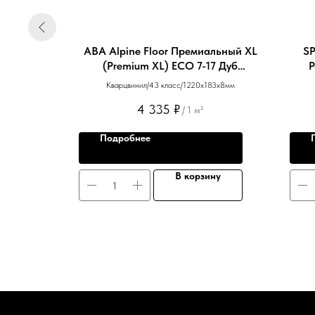
ический
ABA Alpine Floor Премиальный XL
SP
 Бук
(Premium XL) ЕСО 7-17 Дуб
Р
Слоновая кость
83х4мм
Кварцвинил/43 класс/1220х183х8мм
4 335
₽
/
1 м²
Подробнее
ну
В корзину