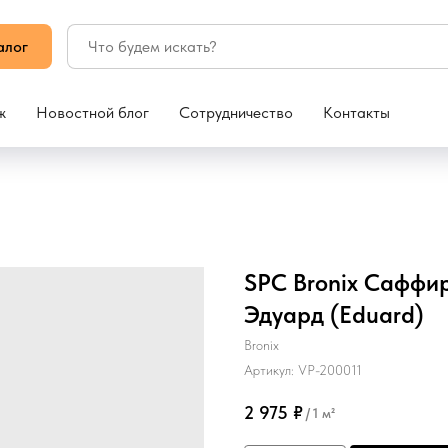
алог
ж
Новостной блог
Сотрудничество
Контакты
SPC Bronix Саффир 
Эдуард (Eduard)
Bronix
Артикул:
VP-200011
2 975
₽
/
1 м²