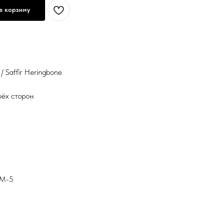
в корзину
/ Saffir Heringbone
рёх сторон
КМ-5